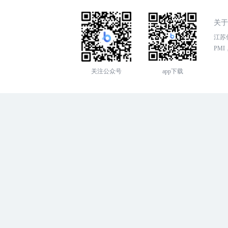
关于
江苏传
PMI，
关注公众号
app下载