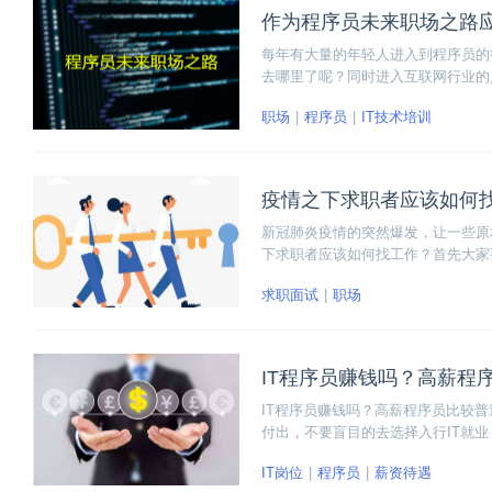
作为程序员未来职场之路
每年有大量的年轻人进入到程序员的
去哪里了呢？同时进入互联网行业的
态不同逐渐产生不同的发展方向。那
职场
程序员
IT技术培训
来职场之路应该怎么走？
疫情之下求职者应该如何
新冠肺炎疫情的突然爆发，让一些原
下求职者应该如何找工作？首先大家
准备好简历，做好找工作的万全准备
求职面试
职场
略，感兴趣的朋友可以接着看下去。
IT程序员赚钱吗？高薪程
IT程序员赚钱吗？高薪程序员比较
付出，不要盲目的去选择入行IT就
相关性不尽相同。
IT岗位
程序员
薪资待遇