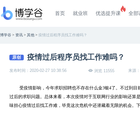
首页
就业班
优选提升课
全部
博学谷
>
资讯
>
其他
>
疫情过后程序员找工作难吗？
疫情过后程序员找工作难吗？
原创
发布时间：2020-02-27 10:38:56
来源
浏览 11555
受疫情影响，今年求职招聘也不存在什么金3银4了。不过到目
过后的求职问题。总体来看，本次疫情对于互联网行业的影响还算
味担心疫情过后找工作难，毕竟这次危机中还潜藏着无限的机会。