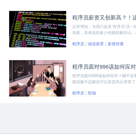
程序员薪资又创新高？！这
众所周知，当我们提及“程序员”这
高薪，具体高到多少你能想象到么，
到了 102000美元，其次分别是加拿
程序员
就业前景
薪资待遇
第12位，为 21000美元。
程序员面对996该如何应
程序员面对996该如何应对？躺平还
能说惨不忍睹也可以算是风云突变了
通往光明的道路！
程序员
职场