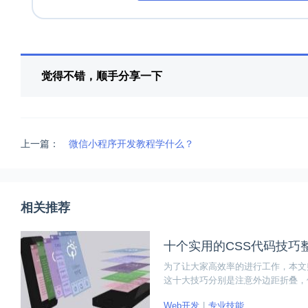
觉得不错，顺手分享一下
上一篇：
微信小程序开发教程学什么？
相关推荐
十个实用的CSS代码技巧
为了让大家高效率的进行工作，本文
这十大技巧分别是注意外边距折叠，使用
用transform属性来创建动画，短横线命
Web开发
专业技能
和验证。