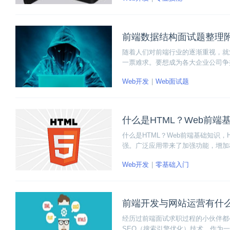
前端数据结构面试题整理
随着人们对前端行业的逐渐重视，就
一票难求。要想成为各大企业公司争
要掌握数据结构相关的知识。本文为
Web开发
Web面试题
起看看吧！
什么是HTML？Web前端
什么是HTML？Web前端基础知识
强。广泛应用带来了加强功能，增加
网页制作人建立文本与图片相结合的
Web开发
零基础入门
的电脑或浏览器。
前端开发与网站运营有什
经历过前端面试求职过程的小伙伴都
SEO（搜索引擎优化）技术。作为