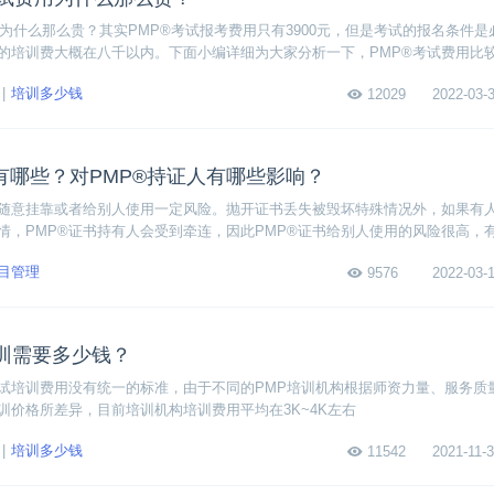
费用为什么那么贵？其实PMP®考试报考费用只有3900元，但是考试的报名条件
的培训费大概在八千以内。下面小编详细为大家分析一下，PMP®考试费用比
培训多少钱
12029
2022-03-3
有哪些？对PMP®持证人有哪些影响？
，随意挂靠或者给别人使用一定风险。抛开证书丢失被毁坏特殊情况外，如果有
情，PMP®证书持有人会受到牵连，因此PMP®证书给别人使用的风险很高，
目管理
9576
2022-03-1
培训需要多少钱？
考试培训费用没有统一的标准，由于不同的PMP培训机构根据师资力量、服务质
训价格所差异，目前培训机构培训费用平均在3K~4K左右
培训多少钱
11542
2021-11-3