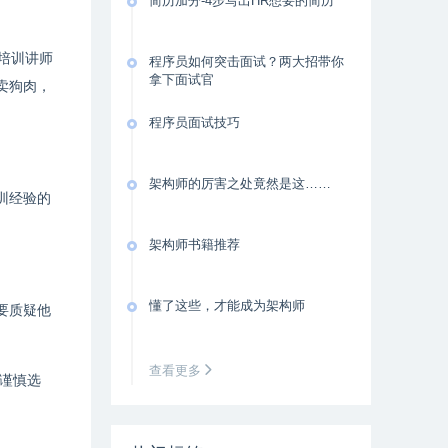
简历加分-4步写出HR想要的简历
而培训讲师
程序员如何突击面试？两大招带你
拿下面试官
卖狗肉，
程序员面试技巧
架构师的厉害之处竟然是这……
训经验的
架构师书籍推荐
懂了这些，才能成为架构师
要质疑他
查看更多
谨慎选