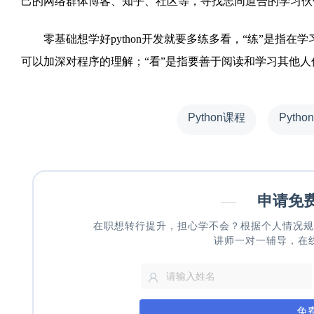
己的网络群体博客、知乎、社区等，寻找志同道合的学习伙
零基础想学好python开发就要多练多看，“练”是指在
可以加深对程序的理解；“看”是指要善于阅读和学习其他人优
Python课程
Pyth
—
申请免
在职想转行提升，担心学不会？根据个人情况规
讲师一对一辅导，在
免