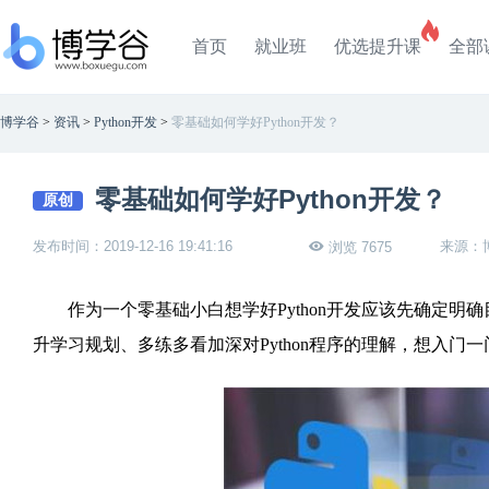
首页
就业班
优选提升课
全部
博学谷
>
资讯
>
Python开发
>
零基础如何学好Python开发？
零基础如何学好Python开发？
原创
发布时间：2019-12-16 19:41:16
来源：
浏览 7675
作为一个零基础小白想学好Python开发应该先确定明确
升学习规划、多练多看加深对Python程序的理解，想入门