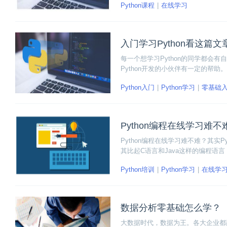
Python课程
在线学习
程内容，完善的就业服务和灵活的学
入门学习Python看这篇
每一个想学习Python的同学都会
Python开发的小伙伴有一定的帮助。
Python入门
Python学习
零基础
Python编程在线学习难不
Python编程在线学习难不难？其实
其比起C语言和Java这样的编程语
怎么学了。如果只是随便在网上东找
Python培训
Python学习
在线学
了解一下博学谷的Python在线就
数据分析零基础怎么学？
大数据时代，数据为王。各大企业都