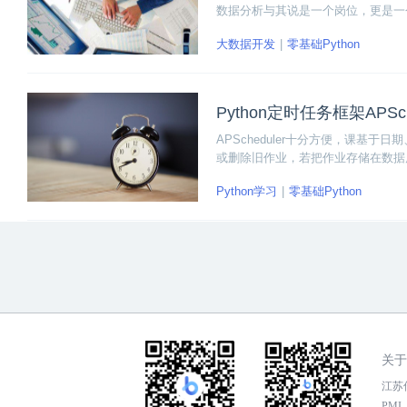
数据分析与其说是一个岗位，更是一
零基础应该怎么学呢？下面小编将从
大数据开发
零基础Python
解数据分析这一行业。
Python定时任务框架APSc
APScheduler十分方便，课基于
或删除旧作业，若把作业存储在数据
原状态继续执行。
Python学习
零基础Python
关于
江苏传
PMI，