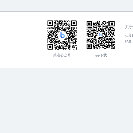
关于
江苏传
PMI，
关注公众号
app下载