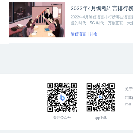
2022年4月编程语言排
2022年4月编程语言排行榜哪些语言
猛的时代，5G 时代，万物互联，大
续霸榜。
编程语言
排名
关于
江苏传
PMI，
关注公众号
app下载