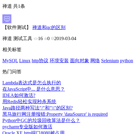
禅道 共1条
【软件测试】
禅道和qc的区别
禅道
测试工具
16
0
2019-03-04
相关标签
MySQL
Linux
http协议
环境安装
面向对象
网络
Selenium
python
热门问答
Lambda表达式是怎么执行的
在JavaScript中... 是什么意思？
IDEA如何激活?
用Redis轻松实现秒杀系统
Java路径两种写法"/"和"\\"的区别?
黑马旅行网注册报错:Property 'dataSource' is required
Python中GC的垃圾回收算法是什么？
pycharm专业版如何激活
Oracle XE http端口8080被占用