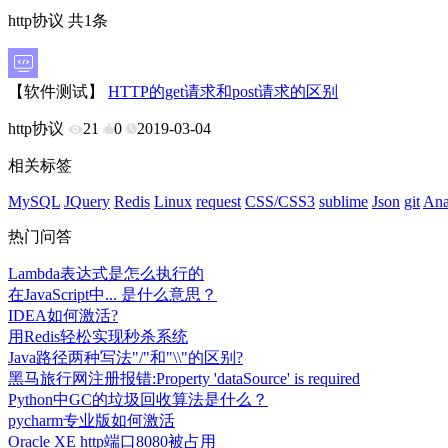
http协议 共1条
【软件测试】
HTTP的get请求和post请求的区别
http协议
21
0
2019-03-04
相关标签
MySQL
JQuery
Redis
Linux
request
CSS/CSS3
sublime
Json
git
Ana
热门问答
Lambda表达式是怎么执行的
在JavaScript中... 是什么意思？
IDEA如何激活?
用Redis轻松实现秒杀系统
Java路径两种写法"/"和"\\"的区别?
黑马旅行网注册报错:Property 'dataSource' is required
Python中GC的垃圾回收算法是什么？
pycharm专业版如何激活
Oracle XE http端口8080被占用