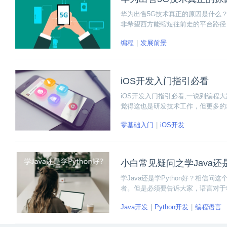
华为出售5G技术真正的原因是什么？
非希望西方能缩短往前走的平台路径
用。
编程
发展前景
iOS开发入门指引必看
iOS开发入门指引必看,一说到编程
觉得这也是研发技术工作，但更多的
学，学什么都不是特别了解。下面想
零基础入门
iOS开发
小白常见疑问之学Java还是
学Java还是学Python好？相
者。但是必须要告诉大家，语言对于
种语言都用擅长的领域，与其问学什么
Java开发
Python开发
编程语言
用领域、就业机会、发展前景等方面