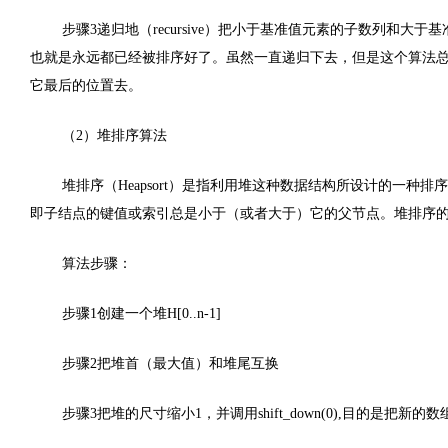
步骤3递归地（recursive）把小于基准值元素的子数列和大
也就是永远都已经被排序好了。虽然一直递归下去，但是这个算法总会退
它最后的位置去。
（2）堆排序算法
堆排序（Heapsort）是指利用堆这种数据结构所设计的一
即子结点的键值或索引总是小于（或者大于）它的父节点。
堆排序的
算法步骤：
步骤1创建一个堆H[0..n-1]
步骤2把堆首（最大值）和堆尾互换
步骤3把堆的尺寸缩小1，并调用shift_down(0),目的是把