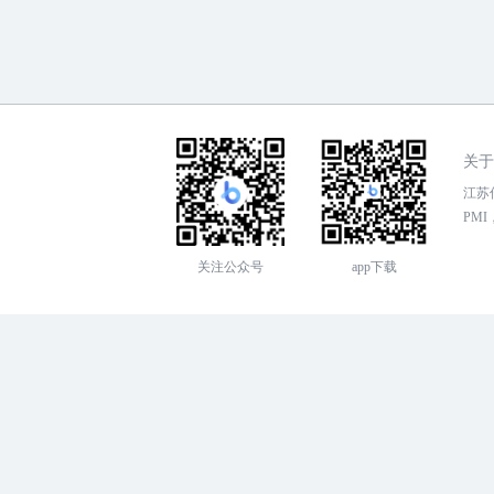
关于
江苏传
PMI，
关注公众号
app下载