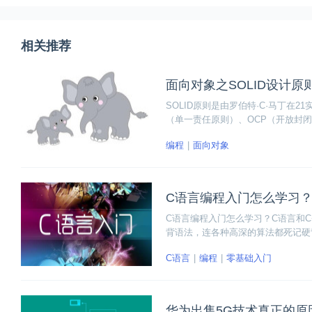
相关推荐
面向对象之SOLID设计原
SOLID原则是由罗伯特·C·马丁在
（单一责任原则）、OCP（开放封闭
原则）。它被典型的应用在测试驱动
编程
面向对象
下面就跟着小编一起了解一下这五个
C语言编程入门怎么学习？
C语言编程入门怎么学习？C语言和C
背语法，连各种高深的算法都死记硬
题。想入门C语言编程不能死记硬背
C语言
编程
零基础入门
华为出售5G技术真正的原