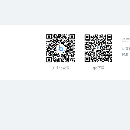
关于
江苏传
PMI，
关注公众号
app下载