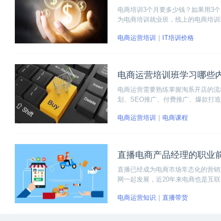
电商培训3个月要多少钱？如果用3
为电商培训就业班，线上的电商培训
习的情况进行选择，每个培训机构收
电商运营培训
IT培训价格
电商运营培训班学习哪些
电商运营需要熟练掌握淘系开店的流
划、SEO推广、付费推广、爆款打
东的产品发布、店铺装修、详情页策
电商运营培训
电商课程
等付费推广玩法;亚马逊店铺的申请
直播电商产品经理的职业
直播已经成为电商市场常态化的营销
网一起发展，近20年来电商也是互
电商运营知识
直播带货