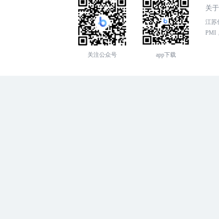
关于
江苏传
PMI，
关注公众号
app下载