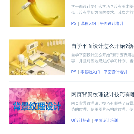
学平面设计要什么学历？没有美术基
低，没有学历方面的要求。其次之前
信勤能补拙。下面小编将给大家介绍
PS
课程大纲
平面设计培训
自学平面设计怎么开始?
自学平面设计怎么开始?新手要做哪
容，并且对应地规划好学习计划。当
样想法的人，大多都会在学习初期就
PS
零基础入门
平面设计培训
的弯路。
网页背景纹理设计技巧有
网页背景纹理设计技巧有哪些？背景
势的纹理、使用图片来构建纹理、使
UI设计培训
平面设计培训