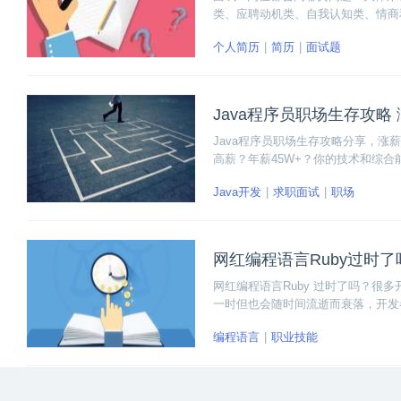
类、应聘动机类、自我认知类、情商
回答技巧。
个人简历
简历
面试题
Java程序员职场生存攻略
Java程序员职场生存攻略分享，
高薪？年薪45W+？你的技术和综合
高性能、源码分析、JVM等基础知
Java开发
求职面试
职场
网红编程语言Ruby过时了
网红编程语言Ruby 过时了吗？
一时但也会随时间流逝而衰落，开发
编程语言
职业技能