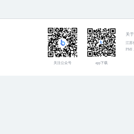
关于
江苏传
PMI，
关注公众号
app下载