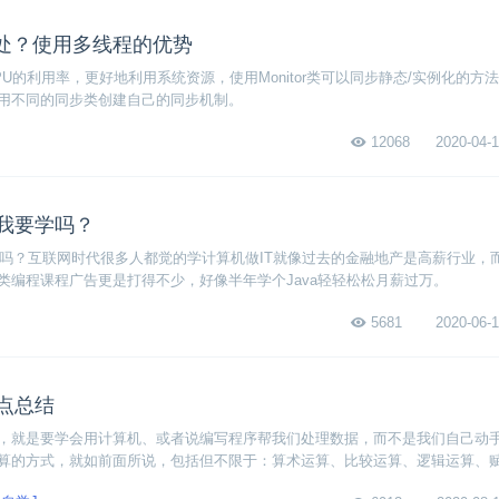
处？使用多线程的优势
U的利用率，更好地利用系统资源，使用Monitor类可以同步静态/实例化的方
用不同的同步类创建自己的同步机制。
12068
2020-04-1
a我要学吗？
要学吗？互联网时代很多人都觉的学计算机做IT就像过去的金融地产是高薪行业，
类编程课程广告更是打得不少，好像半年学个Java轻轻松松月薪过万。
5681
2020-06-1
识点总结
，就是要学会用计算机、或者说编写程序帮我们处理数据，而不是我们自己动手。
算的方式，就如前面所说，包括但不限于：算术运算、比较运算、逻辑运算、
算方式，又都包含了很多的运算符，学习Java中的运算，就是学习这些运算符