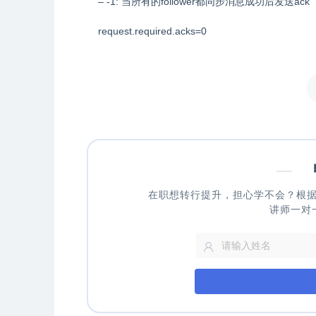
– -1: 当所有的follower都同步消息成功后发送ack
request.required.acks=0
—
申
在职想转行提升，担心学不会？根
讲师一对