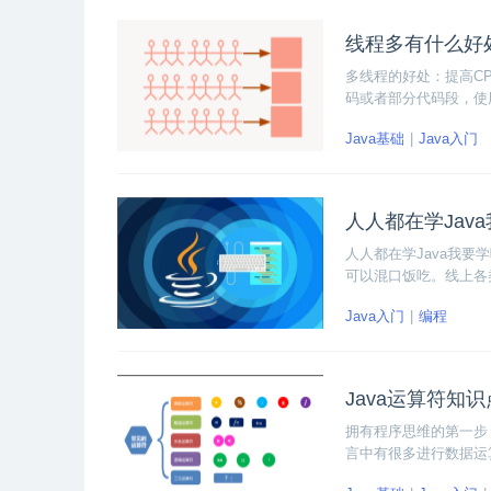
线程多有什么好
多线程的好处：提高CP
码或者部分代码段，使
Java基础
Java入门
人人都在学Jav
人人都在学Java我
可以混口饭吃。线上各
Java入门
编程
Java运算符知
拥有程序思维的第一步
言中有很多进行数据运
三目运算等。每一种运