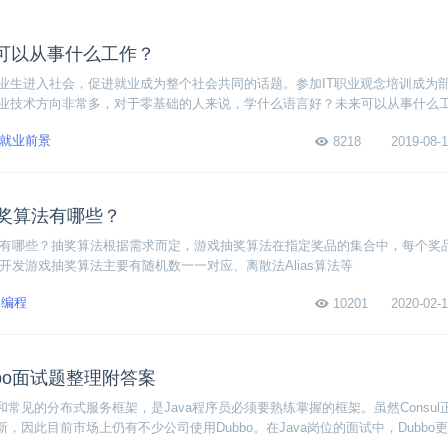
可以从事什么工作？
业生进入社会，促进就业成为整个社会共同的话题。参加IT职业观念培训成为
业技术方向非常多，对于零基础的人来说，学什么语言好？未来可以从事什么
就业前景
8218
2019-08-1
抽奖算法有哪些？
算法有哪些？抽奖算法根据需求而定，游戏抽奖算法在指定奖品的集合中，每个奖
a开发游戏抽奖算法主要有随机数一一对应、离散法Alias算法等
编程
10201
2020-02-1
bbo面试题整理附答案
流和常见的分布式服务框架，是Java程序员必须要熟练掌握的框架。虽然Consu
更新，因此目前市场上仍有不少公司使用Dubbo。在Java岗位的面试中，Dubbo
无论你在哪家公司面试，都必须熟悉Dubbo的相关知识点。本文为大家整理了一