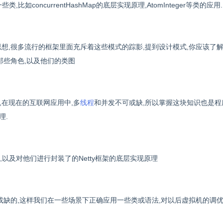
的一些类,比如concurrentHashMap的底层实现原理,AtomInteger等类的应用.
想,很多流行的框架里面充斥着这些模式的踪影,提到设计模式,你应该了
那些角色,以及他们的类图
在现在的互联网应用中,多
线程
和并发不可或缺,所以掌握这块知识也是程
理.
AI/O的区别,以及对他们进行封装了的Netty框架的底层实现原理
不可或缺的,这样我们在一些场景下正确应用一些类或语法,对以后虚拟机的调优