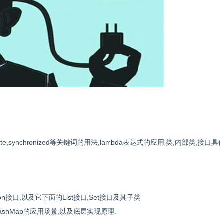
protected,private,synchronized等关键词的用法,lambda表达式的应用,类,内部类,
on接口,以及它下面的List接口,Set接口及其子类
shMap的应用场景,以及底层实现原理.