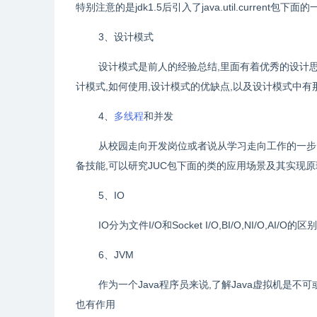
特别注意的是jdk1.5后引入了java.util.current包下面
3、设计模式
设计模式是前人的经验总结,里面有着优秀的设计思
计模式,如何使用,设计模式的优缺点,以及设计模式中有
4、
多线程
和并发
从校园走向开发岗位或者说从学习走向工作的一步,
备技能,可以研究JUC包下面的类的应用场景及其实现原
5、IO
IO分为文件I/O和Socket I/O,BI/O,NI/O,
6、JVM
作为一个Java程序员来说,了解Java虚拟机是
也有作用