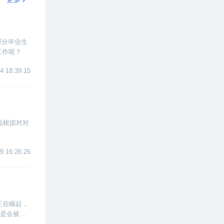
部分毕业生
工作呢？
4 18:39:15
品根据对对
9 16:26:26
l正在崛起，
更是会被经
些Java