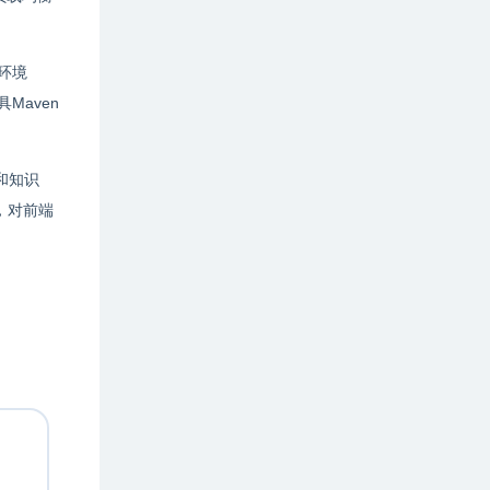
发环境
Maven
和知识
，对前端