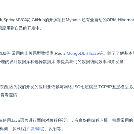
rk,SpringMVC等),GitHub的开源项目Mybatis,还有全自动的ORM Hibern
想应用到自己的开发中.
er,DB2等,常用的非关系型数据库:Redis,
MongoDB
,
Hbase
等。除了了解基本
合理的设计数据库和选择数据库,来提高我们的数据访问效率和并发量
,因为我们开发的应用要依赖与网络,ISO七层模型,TCP/IP五层模型,
以看看源码
熟练使用Java语言进行面向对象程序设计，有良好的编程习惯，熟悉常用的
、集合框架、多线程(
并发编程
)、反射等。