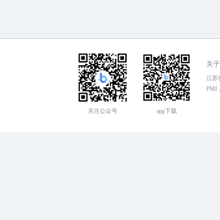
关于
江苏传
PMI，
关注公众号
app下载