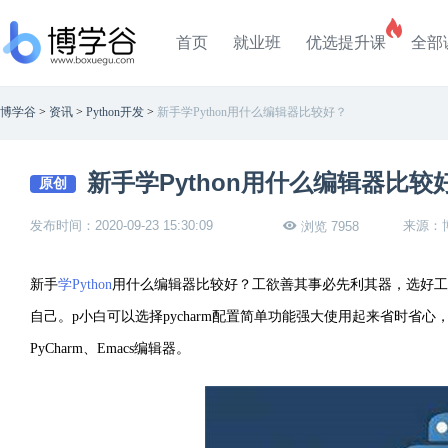
首页
就业班
优选提升课
全部
博学谷
>
资讯
>
Python开发
>
新手学Python用什么编辑器比较好？
新手学Python用什么编辑器比较
原创
发布时间：2020-09-23 15:30:09
来源：
浏览 7958
新手
学Python
用什么编辑器比较好？工欲善其事必先利其器，选好工
自己。p
小白可以选择p
ycharm配置简单功能强大使用起来省时省心
PyCharm、Emacs编辑器。