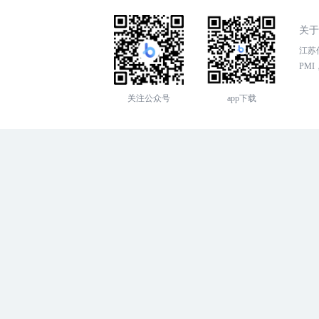
关于
江苏传
PMI，
关注公众号
app下载