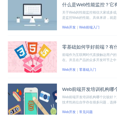
什么是Web性能监控？它
关于Web的性能监控相信大家或多
是监控Web的性能。具体来讲，就
而易见的，优化好了Web的性能，
Web开发
Web前端入门
下Web性能监控，感兴趣的朋友就
零基础如何学好前端？有
前端作为互联网时代直接触达用户的
在。并且在产品的众多开发环节之中
吸引了不少人的转业学习。那么，零
Web开发
零基础入门
问题，下面一起来看看吧！
Web前端开发培训机构哪
Web前端开发培训机构哪个比较好？
技术性岗位自学存在很多问题，选择
市面上大大小小的培训机构众多，有
Web开发
常见问题