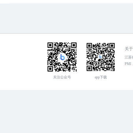
关于
江苏传
PMI，
关注公众号
app下载