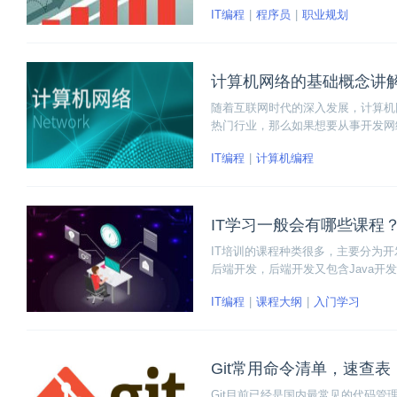
IT编程
程序员
职业规划
计算机网络的基础概念讲
随着互联网时代的深入发展，计算机
热门行业，那么如果想要从事开发网
必修的课程。下面本文将给大家讲解
IT编程
计算机编程
容。
IT学习一般会有哪些课程
IT培训的课程种类很多，主要分为
后端开发，后端开发又包含Java开发
Linux运维、网络安全，剩下还有
IT编程
课程大纲
入门学习
Git常用命令清单，速查表
Git目前已经是国内最常见的代码管