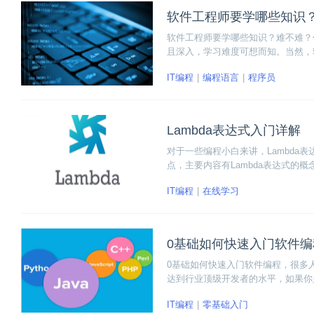
软件工程师要学哪些知
软件工程师要学哪些知识？难不难？
且深入，学习难度可想而知。当然，
要求并不高，也不一定要学习多么深
IT编程
编程语言
程序员
习的具体内容。
Lambda表达式入门详解
对于一些编程小白来讲，Lambda
点，主要内容有Lambda表达式
看看下面的Lambda表达式入门详解
IT编程
在线学习
0基础如何快速入门软件编
0基础如何快速入门软件编程，很多
达到行业顶级开发者的水平，如果你
IT编程
零基础入门