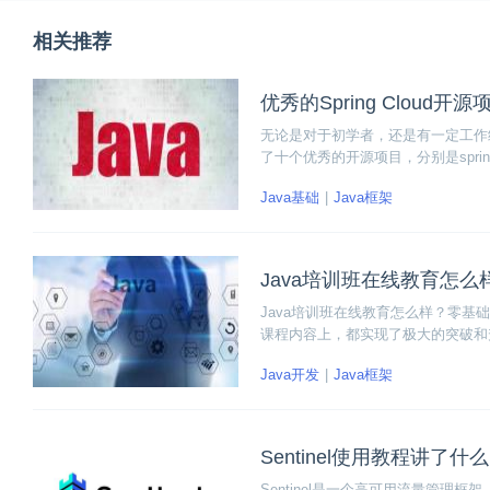
相关推荐
优秀的Spring Cloud
无论是对于初学者，还是有一定工作经验
了十个优秀的开源项目，分别是spring-cloud-
spring-cloud、xxpay-mast
Java基础
Java框架
Java培训班在线教育怎
Java培训班在线教育怎么样？零基
课程内容上，都实现了极大的突破和
班的课程为例，该教程专门为零基础
Java开发
Java框架
习，即使是零基础学完该课程也能进阶
Sentinel使用教程讲了什
Sentinel是一个高可用流量管理