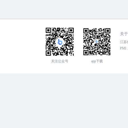
关于
江苏传
PMI，
关注公众号
app下载