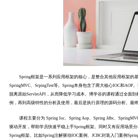
Spring
框架是一系列应用框架的核心，是整合其他应用框架的
SpringMVC
、
SrpingTest
等。
Spring
本身包含了两大核心
IOC
和
AOP
。
脱离原始
ServletAPI
，从而降低学习成本。博学谷的课程通过全面剖
例，再到高级特性的分析及使用，最后是执行原理的源码分析。最
课程主要分为
Spring Ioc
、
Spring Aop
、
Spring Jdbc
、
SpringMV
驱动开发，帮助学员快速平稳上手Spring框架。同时又有应用场景分
Spring
框架。比如
Spring
注解驱动
IOC
案例、
JCBC
封装入门案例
Sprin