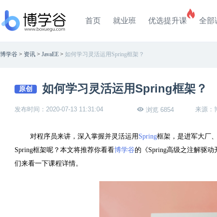
首页
就业班
优选提升课
全部
博学谷
>
资讯
>
JavaEE
>
如何学习灵活运用Spring框架？
如何学习灵活运用Spring框架？
原创
发布时间：2020-07-13 11:31:04
来源：
浏览 6854
对程序员来讲，深入掌握并灵活运用
Spring
框架，是进军大厂
Spring
框架呢？本文将推荐你看看
博学谷
的《
Spring
高级之注解驱动
们来看一下课程详情。