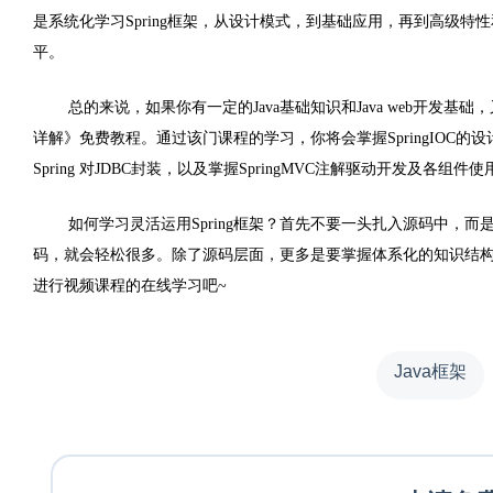
是系统化学习
Spring
框架，从设计模式，到基础应用，再到高级特性
平。
总的来说，如果你有一定的
Java
基础知识和
Java web
开发基础，
详解》免费教程。通过该门课程的学习，你将会掌握
SpringIOC
的设
Spring
对
JDBC
封装，以及掌握
SpringMVC
注解驱动开发及各组件使
如何学习灵活运用
Spring
框架？首先不要一头扎入源码中，而
码，就会轻松很多。除了源码层面，更多是要掌握体系化的知识结
进行视频课程的在线学习吧
~
Java框架