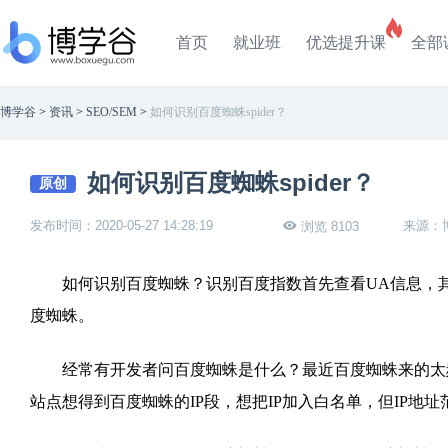
首页
就业班
优选提升课
全部
博学谷
>
资讯
>
SEO/SEM
>
如何识别百度蜘蛛spider？
如何识别百度蜘蛛spider？
原创
发布时间：2020-05-27 14:28:19
来源：
浏览 8103
如何识别百度蜘蛛？识别百度指数首先查看UA信息，其
度蜘蛛。
经常有开发者问百度蜘蛛是什么？最近百度蜘蛛来的太频
站点想得到百度蜘蛛的IP段，想把IP加入白名单，但IP地