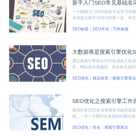
新手入门SEO常见基础名
一个刚刚入门SEO的新手在学习初期
名词是大家学习SEO的第一步。本文
蛛、域名、空间、程序、keywor
SEO标签
SEO术语
TDK标签
少说，有学习需要的同学就接着往下
大数据将是搜索引擎优化S
通过搜索引擎优化SEO生成的入站
长，网站排名就越高。其业务永远持
会持续很长时间。
SEO优化
就业前景
搜索引擎算法
SEO优化之搜索引擎工作
相信许多SEO从业者都在为如何提
础，一步一个脚印从实质的问题出发
识——搜索引擎的工作原理。其实我
SEO优化
排名
搜索引擎算法
案。