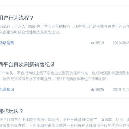
用户行为流程？
为流程，运营入门知识关于学习运营的技巧，现在网上已经不缺各种关于运营
入点很多时候会惯性地先从概念去说。
活动运营
8519
2019-08-2
商平台再次刷新销售纪录
走过11个年头，不仅成为线上线下零售业态重要的促销节点，也成为观察中国消费
，物流配送等服务水平不断提升，“双11”的购物体验也在不断刷新。
电商知识
6925
2019-11-1
哪些玩法？
法？目前市面上比较主流的引流玩法，不外乎就是SEO推广、直通车、钻展、
播带货等等方式。下面小编将来为大家逐一介绍每种店铺引流手段的优势和作