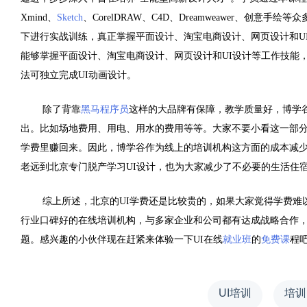
Xmind
、
Sketch
、
CorelDRAW
、
C4D
、
Dreamweawer
、创意手绘等众
下进行实战训练，真正掌握平面设计、淘宝电商设计、网页设计和
U
能够掌握平面设计、淘宝电商设计、网页设计和
UI
设计等工作技能
法可独立完成
UI
动画设计。
除了背靠
黑马程序员
这样的大品牌有保障，教学质量好，博学
出。比如场地费用、用电、用水的费用等等。大家不要小看这一部
学费里赚回来。因此，博学谷作为线上的培训机构这方面的成本减
老远到北京专门脱产学习
UI
设计，也为大家减少了不必要的生活住
综上所述，北京的
UI
学费还是比较贵的，如果大家觉得学费难
行业口碑好的在线培训机构，与多家企业和公司都有达成战略合作
题。感兴趣的小伙伴现在赶紧来体验一下
UI
在线
就业班
的
免费课
程
UI培训
培训