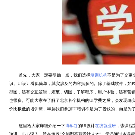
首先，大家一定要明确一点，我们选择
培训机构
不是为了交更
识。
UI
设计看似简单，其实涉及的内容挺多的。除了基础软件，如
P
型图，还有交互逻辑，规范，切图，了解程序，用户体验，还有营
也很多。可能大家在了解了北京各个机构的
UI
学费之后，会发现确
价比极低的培训班，毕竟我们参加
UI
培训不是为了省钱的，而是为
这里给大家详细介绍一下
博学谷
的
UI
设计
在线就业班
，该课程
递进，步步深入，旨在培养
“
全能型高薪设计人才
”
。学员通过本课程