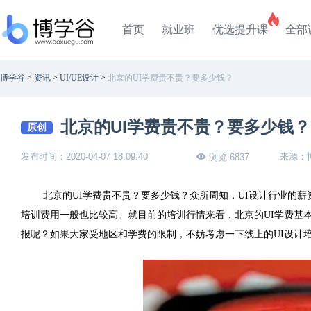
首页
就业班
优选提升课
全部
博学谷
>
资讯
>
UI/UE设计
>
北京的UI学费贵不贵？要多少钱？
北京的UI学费贵不贵？要多少钱？
原创
发布时间：2020-04-07 18:09:40
来源：
浏览 6837
北京的
UI
学费贵不贵？要多少钱？众所周知，
UI
设计行业的薪
培训费用一般也比较高。就目前的培训行情来看，北京的
UI
学费基
报呢？如果大家受地区和学费的限制，不妨考虑一下线上的
UI
设计