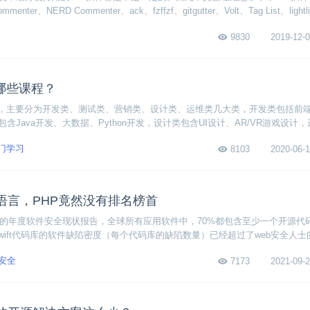
mmenter、NERD Commenter、ack、fzffzf、gitgutter、Volt、Tag List、light
Pairs，相信这十个Vim插件中总有一款适合你。
9830
2019-12-0
哪些课程？
多，主要分为开发类、测试类、营销类、设计类、运维类几大类，开发类包括前
含Java开发、大数据、Python开发，设计类包含UI设计、AR/VR游戏设计
全，剩下还有软件测试以及互联网营销。
门学习
8103
2020-06-1
语言，PHP竟然没有排名榜首
新发布的年度软件安全现状报告，全球所有应用软件中，70%都包含至少一个开源代
wift代码库的软件缺陷密度（每个代码库的缺陷数量）已经超过了web安全人士
安全
7173
2021-09-2