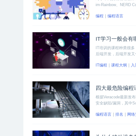
im-Rainbow、NERD Co
ERDTree和Auto 
编程
编程语言
IT学习一般会有
IT培训的课程种类很
后端开发，后端开发又包
Linux运维、网络安
IT编程
课程大纲
入
四大最危险编程
根据Veracode最
安全缺陷/漏洞，其中S
母”——PHP。
编程语言
排名
网络