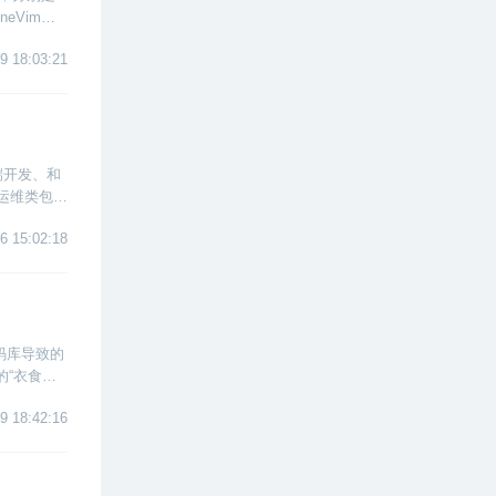
lineVim、N
9 18:03:21
端开发、和
，运维类包括
6 15:02:18
码库导致的
的“衣食父
9 18:42:16