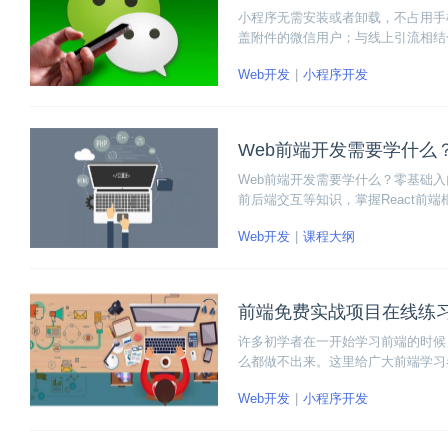
小程序无需安装或者卸载，不占用手
盖附件的微信用户；与线上引流相结
Web开发
小程序开发
Web前端开发需要学什么
Web前端开发需要学什么？零基础入门
前后端交互等知识，掌握React前端
ML5移动开发的相关技术。
Web开发
课程大纲
前端免费实战项目在线练
许多初学者在一开始学习前端的时候
么都做不出来。这里给广大前端学习
握得再多，不能够活学活用也等于零
Web开发
小程序开发
习！