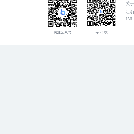
关于
江苏传
PMI，
关注公众号
app下载