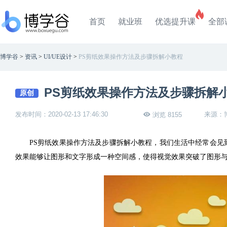
首页
就业班
优选提升课
全部
博学谷
>
资讯
>
UI/UE设计
>
PS剪纸效果操作方法及步骤拆解小教程
PS剪纸效果操作方法及步骤拆解
原创
发布时间：2020-02-13 17:46:30
来源：
浏览 8155
PS剪纸效果操作方法及步骤拆解小教程，我们生活中经常会
效果能够让图形和文字形成一种空间感，使得视觉效果突破了图形