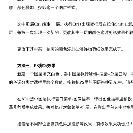
雕、颜色叠加、投影这三个图层样式。
选中图层Ctrl j复制一层。执行Ctrl t出现变框后在按住Shift a
层，每按一次出现一次新的，更改其中一层的颜色这时剪纸效果外
更改下其中某一轮廓的颜色添加些装饰物剪纸效果完成了。
方法三、PS剪纸效果
新建一个图层填充白色，选中图层执行滤镜–渲染–分层云彩，
的色调分离对话框里给个数值。接着把PS里的图层拖拽到AI中。请
在AI中选中图层执行窗口菜单-图像描摹，弹出图像描摹里预
摹几秒后生成效果。接着执行对象菜单-扩展。在弹出里勾选中对象
接着给不同部位更换颜色添加投影等效果，剪纸效果大功告成