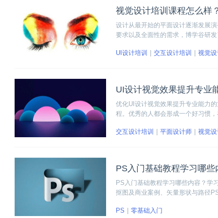
视觉设计培训课程怎么样
设计从最开始的平面设计逐渐发展演
要求以及全面性的需求，博学谷研发
驱动，以品牌视觉形象设计为核心。
UI设计培训
交互设计培训
视觉设
具体怎么样，下面小编详细给大家介
UI设计视觉效果提升专业
优化UI设计视觉效果提升专业能力
程。优秀的人都会形成一个好习惯，
习积累的岗位。
交互设计培训
平面设计师
视觉设
PS入门基础教程学习哪些
PS入门基础教程学习哪些内容？学
抠图及商业案例、矢量形状与路径P
学，适合广大的设计爱好者、已经或
PS
零基础入门