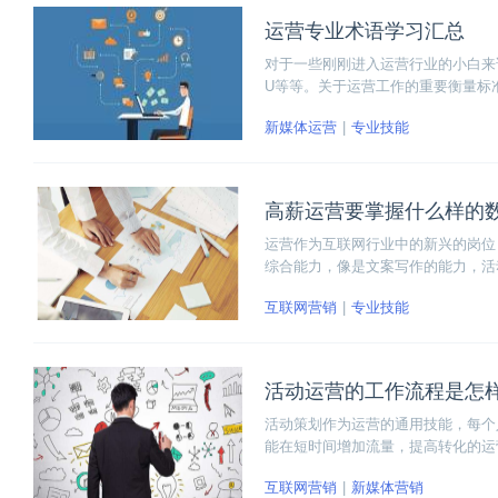
运营专业术语学习汇总
对于一些刚刚进入运营行业的小白来说
U等等。关于运营工作的重要衡量标
给大家逐一科普一下。今后想要做运
新媒体运营
专业技能
高薪运营要掌握什么样的
运营作为互联网行业中的新兴的岗位
综合能力，像是文案写作的能力，活
力。那么，高薪运营要掌握什么样的
互联网营销
专业技能
据。下面小编来和大家逐一分析如何
活动运营的工作流程是怎
活动策划作为运营的通用技能，每个
能在短时间增加流量，提高转化的运
到底是干什么。下面我们就来详细看
互联网营销
新媒体营销
进入这个岗位。