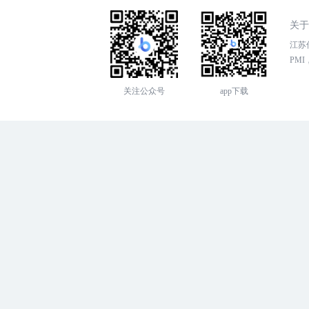
关于
江苏传
PMI，
关注公众号
app下载