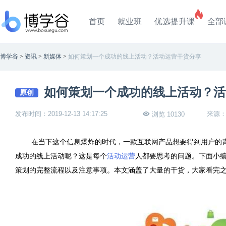
首页
就业班
优选提升课
全部
博学谷
>
资讯
>
新媒体
>
如何策划一个成功的线上活动？活动运营干货分享
如何策划一个成功的线上活动？活
原创
发布时间：2019-12-13 14:17:25
来源
浏览 10130
在当下这个信息爆炸的时代，一款互联网产品想要得到用户的
成功的线上活动呢？这是每个
活动运营
人都要思考的问题。下面小
策划的完整流程以及注意事项。本文涵盖了大量的干货，大家看完