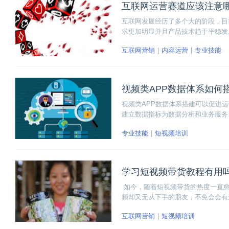
互联网运营赛道应该注意
互联网发展经历了多个大的阶段，目
求更加明显并且产品技术趋于平稳发
加关注运营。具体的运营策略需要根
互联网营销
内容运营
专业技能
上，大家应该注意哪些问题！
视频类APP数据体系如何
视频类APP数据体系搭建可以促进
建立数据指标为数据分析和业务服务
标。
专业技能
短视频培训
学习短视频带货教程有用
如今，随着短视频带货的热度一直愈
频却又无从下手的朋友，不免会会有
《7天0基础玩赚短视频》课程。至
互联网营销
短视频培训
容。