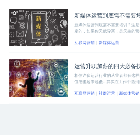
新媒体运营到底需不需要
新媒体运营到底需不需要培训？这是
定的，如果你天赋异禀，是天生的营
于绝大多数，对这个行业并不了解的
互联网营销
新媒体运营
培训，主要取决于自己的选择。
运营升职加薪的四大必备
相信许多运营行业的从业者都有这样
值感也越来越低···其实在工作中
己。下面我们就一起来看看运营升职
互联网营销
社群运营
新媒体营销
位上却依旧迷茫的小伙伴一些指导和