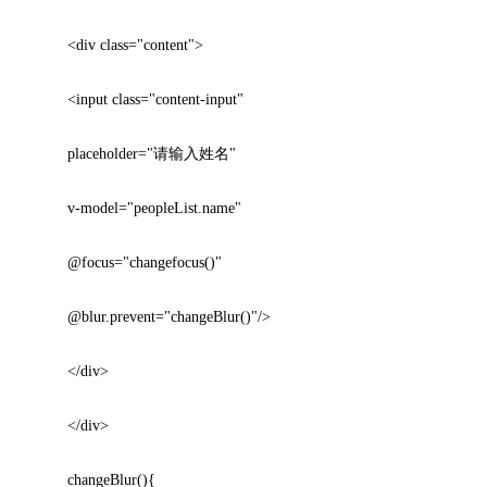
<div class="content">
<input class="content-input"
placeholder="请输入姓名"
v-model="peopleList.name"
@focus="changefocus()"
@blur.prevent="changeBlur()"/>
</div>
</div>
changeBlur(){