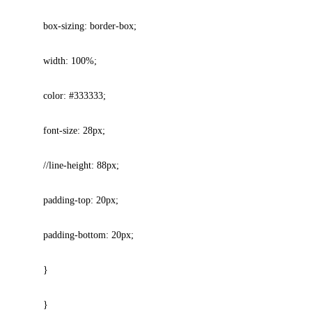
box-sizing: border-box;
width: 100%;
color: #333333;
font-size: 28px;
//line-height: 88px;
padding-top: 20px;
padding-bottom: 20px;
}
}