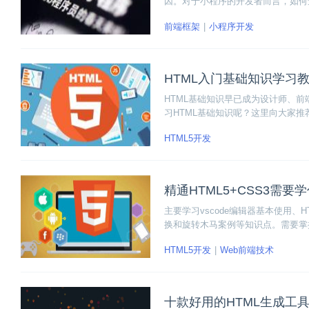
因。对于小程序的开发者而言，如何
本文就为大家推荐几款现在比较主流且好用的
前端框架
小程序开发
A和wepy。
HTML入门基础知识学习
HTML基础知识早已成为设计师、
习HTML基础知识呢？这里向大家推
S，同时还有相关案例拆分讲解，帮
HTML5开发
精通HTML5+CSS3需要
主要学习vscode编辑器基本使用、
换和旋转木马案例等知识点。需要掌握H
ode编辑器基本使用。
HTML5开发
Web前端技术
十款好用的HTML生成工