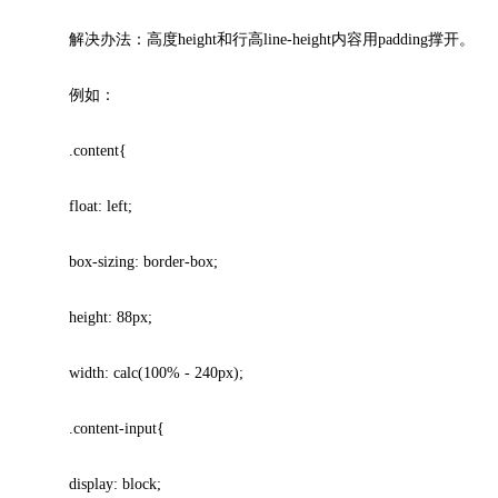
解决办法：高度height和行高line-height内容用padding撑开。
例如：
.content{
float: left;
box-sizing: border-box;
height: 88px;
width: calc(100% - 240px);
.content-input{
display: block;