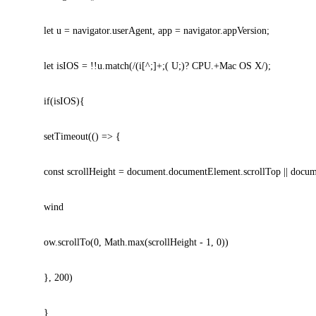
let u = navigator.userAgent, app = navigator.appVersion;
let isIOS = !!u.match(/(i[^;]+;( U;)? CPU.+Mac OS X/);
if(isIOS){
setTimeout(() => {
const scrollHeight = document.documentElement.scrollTop || docume
wind
ow.scrollTo(0, Math.max(scrollHeight - 1, 0))
}, 200)
}