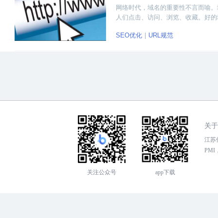
网络时代，域名的重要性不言而喻。
人们点击、访问、浏览、收藏。好的
没有意识到域名的重要性，有的人意
SEO优化
URL规范
关于
江苏传
PMI，
关注公众号
app下载