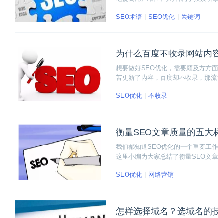
内容？主要从代码优化、描述优化、
SEO术语
SEO优化
关键词
为什么百度不收录网站内
想要做好SEO优化，需要顾及方方
苦更新了内容，百度却不收录，那流
收录的问题，大家也别过于担心，我
SEO优化
不收录
决办法。
衡量SEO文章质量的五大
我们都知道SEO优化的一个重要工
这里小编为大家总结了衡量SEO文
广了品牌的知名度，用户反馈是否热
SEO优化
网络营销
怎样选择域名？选域名的