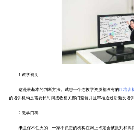
1.教学资历
这是最基本的判断方法。试想一个连教学资质都没有的
IT培训
的培训机构是需要长时间接收相关部门监督并且审核通过后颁发培
2.教学口碑
纸是保不住火的，一家不负责的机构在网上肯定会被批判和揭