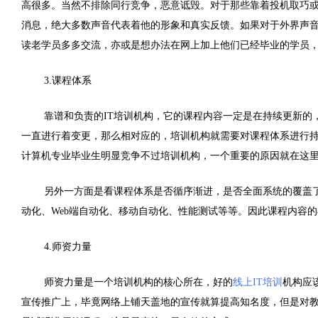
高很多。当然不排除同行竞争，恶意诋毁。对于那些靠着投机取巧
消息，绝大多数声音代表着他的形象和真实反馈。如果对于外界声
读老学员多多交流，亦或是想办法在网上加上他们已经毕业的学员
3.课程体系
靠谱和负责的IT培训机构，它的课程内容一定是在持续更新的
一直进行着变更，那么相对应的，培训机构就需要对课程体系进行
计算机专业毕业生明显竞争不过培训机构，一个重要的原因就在这里
另外一方面是看课程体系是否循序渐进，是否全面系统的覆盖
动化、Web端自动化、移动自动化、性能测试等等。因此课程内容
4.师资力量
师资力量是一个培训机构的核心所在，好的
线上IT培训
机构应
宣传推广上，毕竟网络上铺天盖地的宣传就算提高知名度，但是对