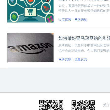
如今，直播带货已然成为一种成熟且
带货达人一直在屡创带货销售额的新
也有不少人对该行业持消极看法。那
淘宝运营
网络营销
如何做好亚马逊网站的引
总所周知，流量对于电商网站的卖家
也不会高到哪里去。今天我们要聊的
站外流量。下面我们分别来看看站内
网络营销
流量运营
关于