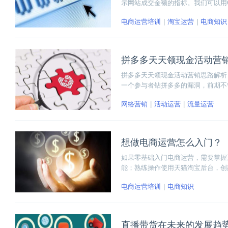
示网站成交金额的指标。我们可以用
小编带着大家一起详细了解什么是G
电商运营培训
淘宝运营
电商知识
拼多多天天领现金活动营
拼多多天天领现金活动营销思路解析
一个参与者钻拼多多的漏洞，前期不
力者为新老用户越来越明显。
网络营销
活动运营
流量运营
想做电商运营怎么入门？
如果零基础入门电商运营，需要掌握
能；熟练操作使用天猫淘宝后台，创
询，下单成交，选择物流发货，签收
电商运营培训
电商知识
操作了解电商的整个流程。
直播带货在未来的发展趋