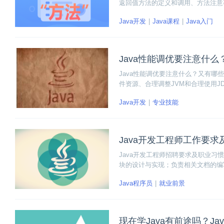
返回值方法的定义和调用、方法注意
Java开发
Java课程
Java入门
Java性能调优要注意什
Java性能调优要注意什么？又有哪
件资源、合理调整JVM和合理使用J
外部处理系统的性能不足、CPU消耗
Java开发
专业技能
优、JVM调优、数据库调优和操作
Java开发工程师工作要
Java开发工程师招聘要求及职业
块的设计与实现；负责相关文档的编
的任务不要先拒绝、别拖延。
Java程序员
就业前景
现在学Java有前途吗？J