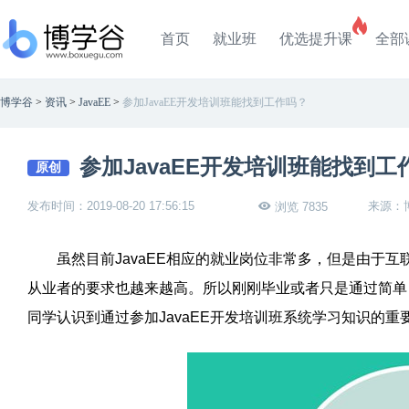
首页
就业班
优选提升课
全部
博学谷
>
资讯
>
JavaEE
>
参加JavaEE开发培训班能找到工作吗？
参加JavaEE开发培训班能找到工
原创
发布时间：2019-08-20 17:56:15
来源：
浏览 7835
虽然目前JavaEE相应的就业岗位非常多，但是由于互
从业者的要求也越来越高。所以刚刚毕业或者只是通过简单
同学认识到通过参加JavaEE开发培训班系统学习知识的重