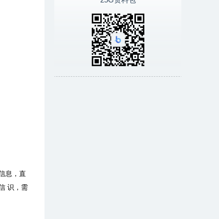
信息，直
信 识，需