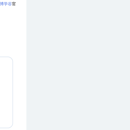
博学谷
官