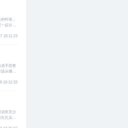
业的时候，
家一起分析
7 18:11:23
白选手想要
应该从哪里
8 10:12:33
培训班至少
有扎扎实实