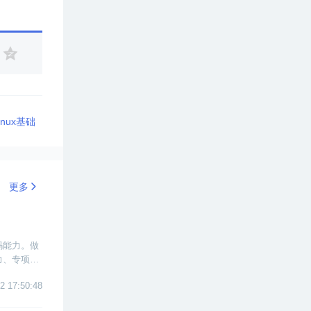
nux基础
更多
码能力。做
力、专项测
2 17:50:48