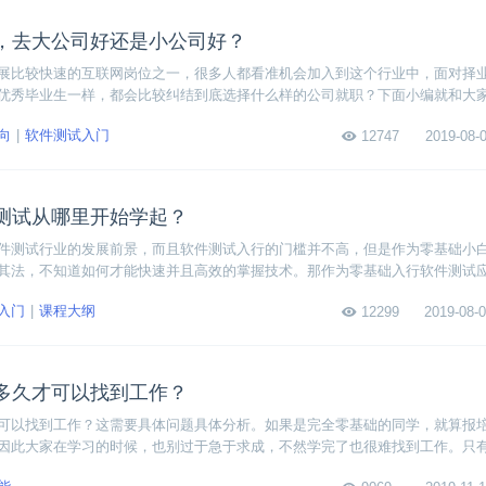
，去大公司好还是小公司好？
展比较快速的互联网岗位之一，很多人都看准机会加入到这个行业中，面对择
优秀毕业生一样，都会比较纠结到底选择什么样的公司就职？下面小编就和大
去大公司好还是去小公司好？
向
软件测试入门
12747
2019-08-0
测试从哪里开始学起？
件测试行业的发展前景，而且软件测试入行的门槛并不高，但是作为零基础小
其法，不知道如何才能快速并且高效的掌握技术。那作为零基础入行软件测试
就和大家一起探讨一下：
入门
课程大纲
12299
2019-08-0
多久才可以找到工作？
可以找到工作？这需要具体问题具体分析。如果是完全零基础的同学，就算报
因此大家在学习的时候，也别过于急于求成，不然学完了也很难找到工作。只
，再深入学习中高端测试技术，才能成为企业争抢的测试精英。