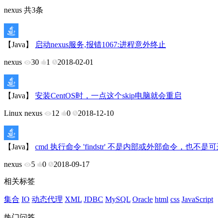
nexus 共3条
【Java】
启动nexus服务,报错1067:进程意外终止
nexus
30
1
2018-02-01
【Java】
安装CentOS时，一点这个skip电脑就会重启
Linux
nexus
12
0
2018-12-10
【Java】
cmd 执行命令 'findstr' 不是内部或外部命令，也
nexus
5
0
2018-09-17
相关标签
集合
IO
动态代理
XML
JDBC
MySQL
Oracle
html
css
JavaScript
热门问答