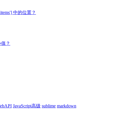
em','items'] 中的位置？
小值？
ebAPI
JavaScript高级
sublime
markdown