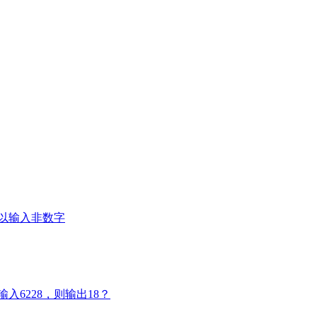
以输入非数字
6228，则输出18？