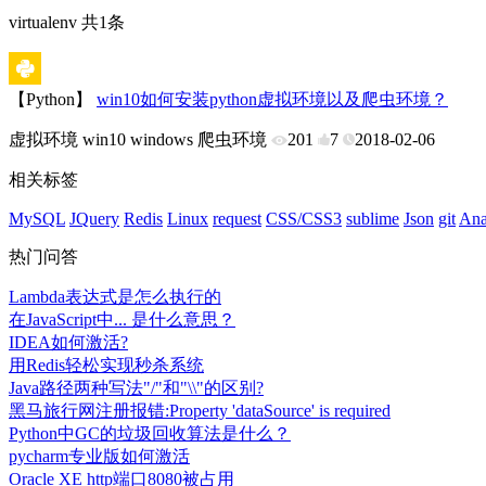
virtualenv 共1条
【Python】
win10如何安装python虚拟环境以及爬虫环境？
虚拟环境
win10
windows
爬虫环境
201
7
2018-02-06
相关标签
MySQL
JQuery
Redis
Linux
request
CSS/CSS3
sublime
Json
git
Ana
热门问答
Lambda表达式是怎么执行的
在JavaScript中... 是什么意思？
IDEA如何激活?
用Redis轻松实现秒杀系统
Java路径两种写法"/"和"\\"的区别?
黑马旅行网注册报错:Property 'dataSource' is required
Python中GC的垃圾回收算法是什么？
pycharm专业版如何激活
Oracle XE http端口8080被占用