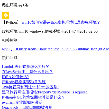
爬虫环境 共1条
【Python】
win10如何安装python虚拟环境以及爬虫环境？
虚拟环境
win10
windows
爬虫环境
201
7
2018-02-06
相关标签
MySQL
JQuery
Redis
Linux
request
CSS/CSS3
sublime
Json
git
Ana
热门问答
Lambda表达式是怎么执行的
在JavaScript中... 是什么意思？
IDEA如何激活?
用Redis轻松实现秒杀系统
Java路径两种写法"/"和"\\"的区别?
黑马旅行网注册报错:Property 'dataSource' is required
Python中GC的垃圾回收算法是什么？
pycharm专业版如何激活
Oracle XE http端口8080被占用