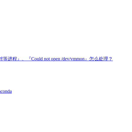
进程』、『Could not open /dev/vmmon』怎么处理？
conda