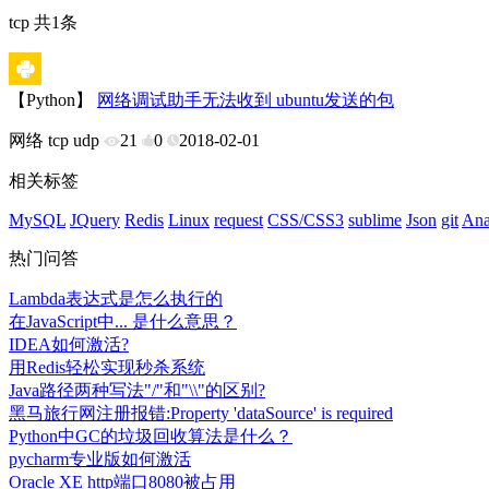
tcp 共1条
【Python】
网络调试助手无法收到 ubuntu发送的包
网络
tcp
udp
21
0
2018-02-01
相关标签
MySQL
JQuery
Redis
Linux
request
CSS/CSS3
sublime
Json
git
Ana
热门问答
Lambda表达式是怎么执行的
在JavaScript中... 是什么意思？
IDEA如何激活?
用Redis轻松实现秒杀系统
Java路径两种写法"/"和"\\"的区别?
黑马旅行网注册报错:Property 'dataSource' is required
Python中GC的垃圾回收算法是什么？
pycharm专业版如何激活
Oracle XE http端口8080被占用