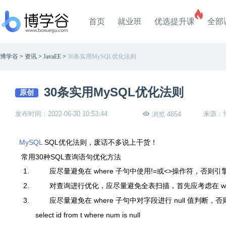
首页
就业班
优选提升课
全部
博学谷
>
资讯
>
JavaEE
>
30条实用MySQL优化法则
30条实用MySQL优化法则
原创
发布时间：2022-06-30 10:53:44
来源：
浏览 4654
MySQL
SQL
优化
法则，废话不多说上干货！
常用
30
种
SQL
查询语句优化方法
1.
应尽量避免在
where
子句中使用
!=
或
<>
操作符，否则引
2.
对查询进行优化，应尽量避免全表扫描，首先应考虑在 where
3.
应尽量避免在
where
子句中对字段进行
null
值判断，否
select
id
from
t
where
num
is
null