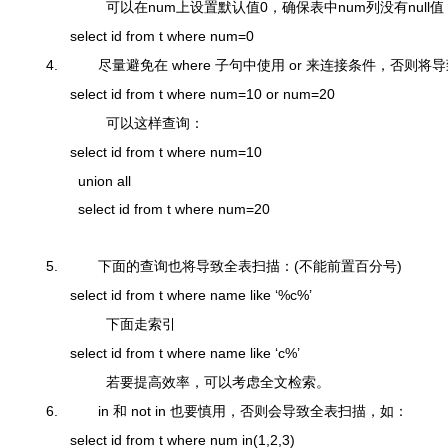
可以在
num
上设置默认值
0
，确保表中
num
列没有
null
值
select
id
from
t
where
num
=
0
4.
尽量避免在
where
子句中使用
or
来连接条件，否则将导
select
id
from
t
where
num
=
10
or
num
=
20
可以这样查询：
select
id
from
t
where
num
=
10
union
all
select
id
from
t
where
num
=
20
5.
下面的查询也将导致全表扫描：
(
不能前置百分号
)
select
id
from
t
where
name
like
‘%c%’
下面走索引
select
id
from
t
where
name
like
‘c%’
若要提高效率，可以考虑全文检索。
6.
in 和 not in 也要慎用，否则会导致全表扫描，如：
select
id
from
t
where
num
in
(
1
,
2
,
3
)