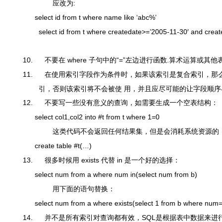
应改为:
select
id
from
t
where
name
like
‘abc%’
select
id
from
t
where
createdate
>=
’
2005
-
11
-
30′
and
creat
10.
不要在
where
子句中的
“=”
左边进行函数
.
算术运算或其他
11.
在使用索引字段作为条件时，如果该索引是复合索引，那
引，否则该索引将不会被使 用，并且应尽可能的让字段顺
12.
不要写一些没有意义的查询，如需要生成一个空表结构：
select
col1,col2
into
#t
from
t
where
1
=
0
这类代码不会返回任何结果集，但是会消耗系统资源的
create
table
#t(…)
13.
很多时候用 exists 代替 in 是一个好的选择：
select
num
from
a
where
num
in
(
select
num
from
b)
用下面的语句替换：
select
num
from
a
where
exists
(
select
1
from
b
where
num
14.
并不是所有索引对查询都有效，
SQL
是根据表中数据来进