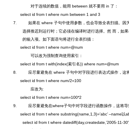
对于连续的数值，能用 between 就不要用 in 了：
select
id
from
t
where
num
between
1
and
3
7.
如果在
where
子句中使用参数，也会导致全表扫描。因
选择推迟到运行时；它必须在编译时进行选择。然 而，如
的输入项。
如下面语句将进行全表扫描：
select
id
from
t
where
num
=
@num
可以改为强制查询使用索引：
select
id
from
t
with
(
index
(
索引名
))
where
num
=
@num
8.
应尽量避免在
where
子句中对字段进行表达式操作，这
select
id
from
t
where
num
/
2
=
100
应改为:
select
id
from
t
where
num
=
100
*
2
9.
应尽量避免在
where
子句中对字段进行函数操作，这将导
select
id
from
t
where
substring(name,
1
,
3
)
=
’abc’ –name
以
a
select
id
from
t
where
datediff(
day
,createdate,’
2005
-
11
-
30′