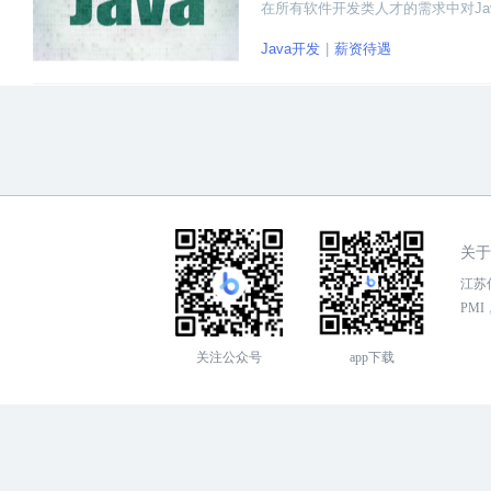
在所有软件开发类人才的需求中对Jav
Java开发
薪资待遇
关于
江苏传
PMI，
关注公众号
app下载