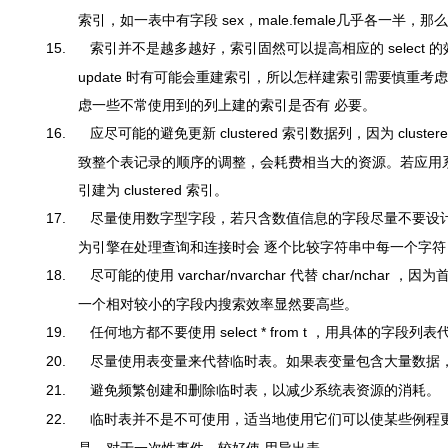
索引，如一表中有字段
sex
，
male.female
几乎各一半，那么
15.
索引并不是越多越好，索引固然可以提高相应的 select 的效率，但
update 时有可能会重建索引，所以怎样建索引需要慎重考
虑一些不常使用到的列上建的索引是否有 必要。
16.
应尽可能的避免更新
clustered
索引数据列，因为
cluster
致整个表记录的顺序的调整，会耗费相当大的资源。
若应用系
引建为 clustered 索引。
17.
尽量使用数字型字段，若只含数值信息的字段尽量不要设
为引擎在处理查询和连接时会 逐个比较字符串中每一个字
18.
尽可能的使用
varchar/nvarchar
代替
char/nchar
，因为
一个相对较小的字段内搜索效率显然要高些。
19.
任何地方都不要使用 select * from t ，用具体的字
20.
尽量使用表变量来代替临时表。如果表变量包含大量数据
21.
避免频繁创建和删除临时表，以减少系统表资源的消耗。
22.
临时表并不是不可使用，适当地使用它们可以使某些例程