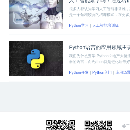
人工智能难学吗？通过培
很多人都认为学习人工智能非常难，
是一个领域较宽的培养模式，在更多人
即算是各高校的优秀学生，在不准备
Python学习
人工智能培训班
普”的程度。
Python语言的应用领域
我们为什么要学 Python？地产
器的语言，而Python就是进化后最
020年3月公布的编程语言排行榜，P
Python开发
Python入门
应用场
起来看看“Python语言的应用领域主
关于