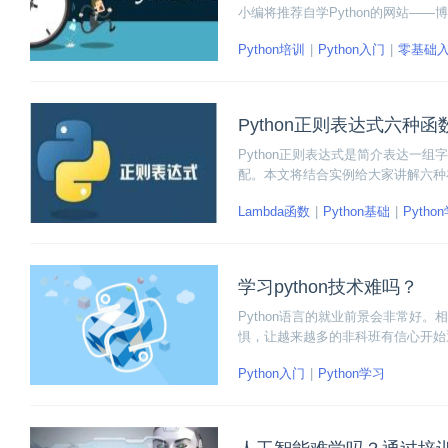
小编将推荐自学Python的网站—
学员，在这个平台上大家可以随时随
Python培训
Python入门
零基础
通。下面详细讲一讲博学谷网站学习
Python正则表达式六种
Python正则表达式是简介表达一
配。本文将结合实例给大家讲解六种在正则表达式
mpile、re.split和re.sub。
Lambda函数
Python基础
Pytho
学习python技术难吗？
Python语言的就业前景会非常好
惧，让越来越多的非科班有信心开始通
几点。
Python入门
Python学习