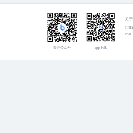
关于
江苏传
PMI，
关注公众号
app下载