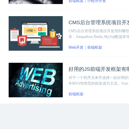
前端框架
小程序开发
A和wepy。
CMS后台管理系统项目开
CMS后台管理系统项目开发用到哪些知识？需要
库，Sequelize,Redis,My
准，覆盖“权限管理","新闻管理"等
Web开发
前端框架
好用的JS前端开发框架有
对于一个程序员来学选择一款好用的开
年MVVM类型的框架成为主流，Vue、
供大家选择：
前端框架