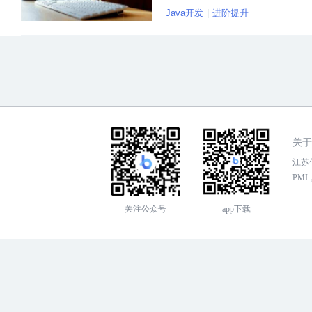
Java开发
进阶提升
关于
江苏传
PMI，
关注公众号
app下载