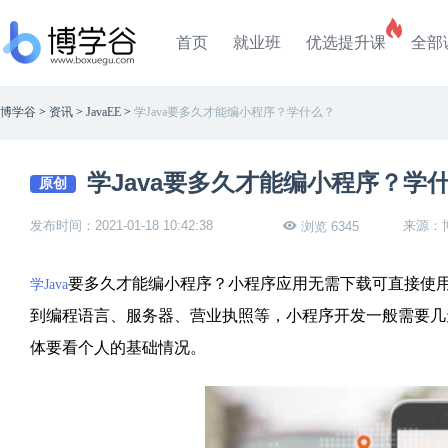
首页
就业班
优选提升课
全部
博学谷
>
资讯
>
JavaEE
>
学Java要多久才能编小程序？学什么？
学Java要多久才能编小程序？学
原创
发布时间：2021-01-18 10:42:38
来源：
浏览 6345
要多久才能编小程序？小程序应用无需下载可直接使
学Java
到编程语言、服务器、营业执照等，小程序开发一般需要几
体要看个人的基础情况。