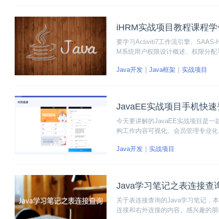
iHRM实战项目教程课程
要学习Activiti7工作流引擎、SA
M系统用户权限设计概述、权限分配与jw
SaaS-HRM的认证授权等内容。
Java开发
Java框架
实战项目
JavaEE实战项目手机快
今天要讲解的JavaEE实战项目
构工作内容可视化、会员管理专业化
的工作效率，加强与会员间的互动，
Java开发
实战项目
实战项目的移动端开发内容，主要包
Java学习笔记之表连接查
关于表连接查询的Java学习笔记
连接和右外连接的内容。感兴趣的朋