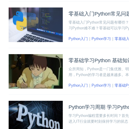
零基础入门Python常见问
零基础入门Python常见问题有哪些
习Python难不难？零基础可以学习P
一下这些常见的Python入门问题。
Python入门
Python学习
零基础
零基础学习Python 基础
众所周知，Python是一门集优雅、
用，Python的学习者是越来越多。
包括标识符、关键字、引号、编码、
Python入门
Python学习
零基础Py
下去吧！
Python学习周期 学习Pyt
学习Python编程需要多长时间？
进入IT行业就要时刻保持学习的状态
从应用层面，学习到一定程度，能达