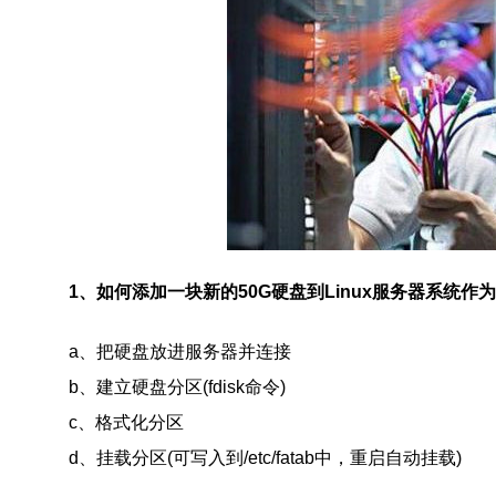
1
、如何添加一块新的
50G
硬盘到
Linux
服务器系统作为
a
、把硬盘放进服务器并连接
b
、建立硬盘分区
(fdisk
命令
)
c
、格式化分区
d
、挂载分区
(
可写入到
/etc/fatab
中，重启自动挂载
)