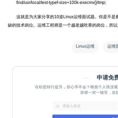
find/usr/local/test-typef-size+100k-execmv{}/tmp;
这就是为大家分享的
10
道
Linux
运维面试题。你是不是
缺的技术岗位。运维工程师是一个越老越吃香的岗位，所以
Linux运维
运维
—
申请免
在职想转行提升，担心学不会？根据个人情况规
讲师一对一辅导，在