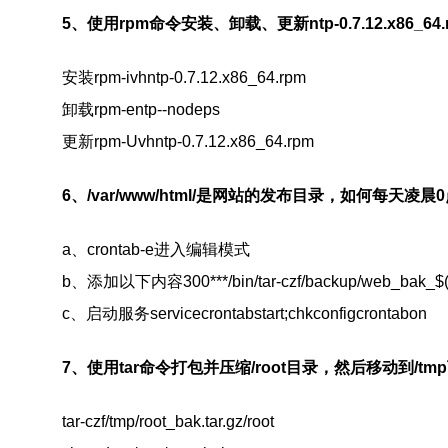
5
、使用
rpm
命令安装、卸载、更新
ntp-0.7.12.x86_64
安装
rpm-ivhntp-0.7.12.x86_64.rpm
卸载
rpm-entp--nodeps
更新
rpm-Uvhntp-0.7.12.x86_64.rpm
6
、
/var/www/html/
是网站的发布目录，如何每天凌晨
0
a
、
crontab-e
进入编辑模式
b
、添加以下内容
300***/bin/tar-czf/backup/web_bak_
c
、启动服务
servicecrontabstart;chkconfigcrontabon
7
、使用
tar
命令打包并压缩
/root
目录，然后移动到
/tmp
tar-czf/tmp/root_bak.tar.gz/root