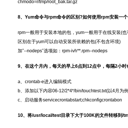
chmodo=r/tmp/root_bak.tar.gz
8
、
Yum
命令与
rpm
命令的区别
?
如何使用
rpm
安装一个
rpm
一般用于安装本地的包，
yum
一般用于在线安装
(
也
区别在于
yum
可以自动安装所依赖的包
(
不包含环境
)
加
"--nodeps"
选项如：
rpm-ivh**.rpm--nodeps
9
、在这个月内，每天的早上
6
点到
12
点中，每隔
2
小时
a
、
crontab-e
进入编辑模式
b
、添加以下内容
06-12/2*4*/bin/touchtest.txt(
以
4
月为
c
、启动服务
servicecrontabstart;chkconfigcrontabon
10
、将
/usr/local/test
目录下大于
100K
的文件转移到
/t