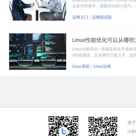
众多求职者中，脱颖而出的小技巧。
在运维面试的时候，充分展示自己的
运维入门
运维面试题
Linux性能优化可以从哪
Linux性能优化一直都是老生常谈
x性能调优，又从哪些方面入手，这
文详细为大家分析一下影响Linux
Linux系统
Linux运维
化的具体方案。
关于
江苏传