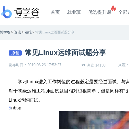
首页
就业班
优选提升课
全部
博学谷
>
资讯
>
运维
>
常见Linux运维面试题分享
常见Linux运维面试题分享
原创
发布时间：2019-06-26 17:53:27
来源
浏览 14130
学习
Linux
进入工作岗位的过程必定是要经过面试。与
对于初级运维工程师面试题目相对也很简单，但是同样有很
Linux
运维面试。
nbsp;
&