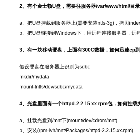
2
、有个金士顿
U
盘，需要往服务器
/var/www/html/
目录
a
、把
U
盘挂载到服务器上
(
需要安装
ntfs-3g)
，拷贝
inde
b
、把
U
盘链接到
Windows
下，用远程连接服务器，远
3
、有一块移动硬盘，上面有
300G
数据，如何迅速
cp
假设硬盘在服务器上识别为
sdbc
mkdir/mydata
mount-tntfs/dev/sdbc/mydata
4
、光盘里面有一个
httpd-2.2.15.xx.rpm
包，如何挂载
a
、挂载光盘到
/mnt
下
(mount/dev/cdrom/mnt)
b
、安装
(rpm-ivh/mnt/Packages/httpd-2.2.15.xx.rpm)