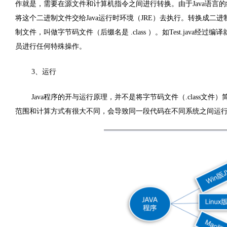
作就是，需要在源文件和计算机指令之间进行转换。由于
Java
语言的
将这个二进制文件交给
Java
运行时环境（
JRE
）去执行。转换成二进
制文件，叫做字节码文件（后缀名是
.class
）。如
Test.java
经过编译
员进行任何特殊操作。
3
、运行
Java
程序的开与运行原理，并不是将字节码文件（
.class
文件）
范围和计算方式有很大不同，会导致同一段代码在不同系统之间运