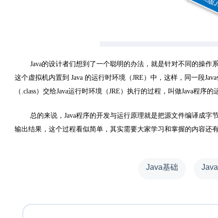
Java
的设计者们想到了一个聪明的办法，就是针对不同的操作
这个虚拟机内置到
Java
的运行时环境（
JRE
）中，这样，同一段
Java
（
.class
）交给
Java
运行时环境（
JRE
）执行的过程，叫做
Java
程序的
总的来说，
Java
程序的开发与运行原理就是把源文件编译成字
输出结果，这个过程看似简单，其实需要大家学习和掌握的内容还
Java基础
Jav