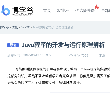
首页
就业班
优选提升课
全部
博学谷
>
资讯
>
JavaEE
>
Java程序的开发与运行原理解析
Java程序的开发与运行原理解析
原创
发布时间：2020-08-12 16:59:55
来源：
浏览 7399
可能刚刚接触编程的初学者会发现，编写一个
Java
程序其实很
这部分知识，虽然不要求编程学习者完全掌握，你但是至少需要了
大致分为以下三步：编写源文件、编译以及运行。