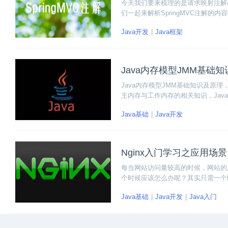
今天我们要来梳理的是请求映射注解@Re
们一起来解析SpringMVC注解的内
Java开发
Java框架
Java内存模型JMM基础
Java内存模型JMM基础知识及原
主内存与工作内存的相关知识，Ja
Java基础
Java开发
Nginx入门学习之应用场景
每当网站访问量较高的时候，网站的反
个时候应该怎么办呢？其实只需一个Ng
态资源。下面我们就开始入门学习Ng
Java基础
Java开发
Java入门