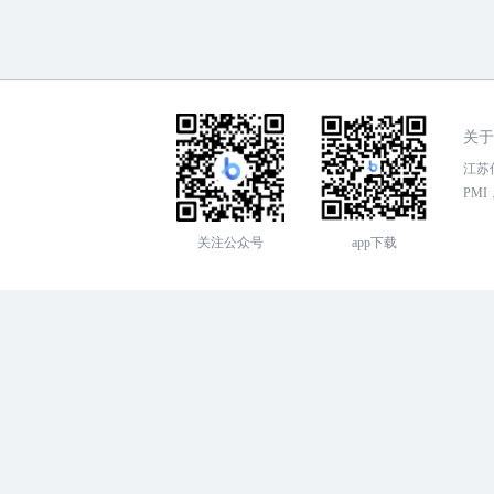
关于
江苏传
PMI，
关注公众号
app下载