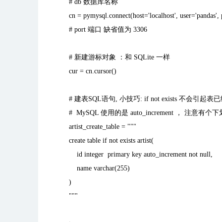
# db
数据库名称
cn = pymysql.connect(host='localhost', user='pandas',
# port
端口 缺省值为
3306
#
新建游标对象 ：和
SQLite
一样
cur = cn.cursor()
#
建表
SQL
语句
,
小技巧
: if not exists
不会引起表已
# MySQL
使用的是
auto_increment
， 注意有个下
artist_create_table = """
create table if not exists artist(
id integer primary key auto_increment not null,
name varchar(255)
)
"""