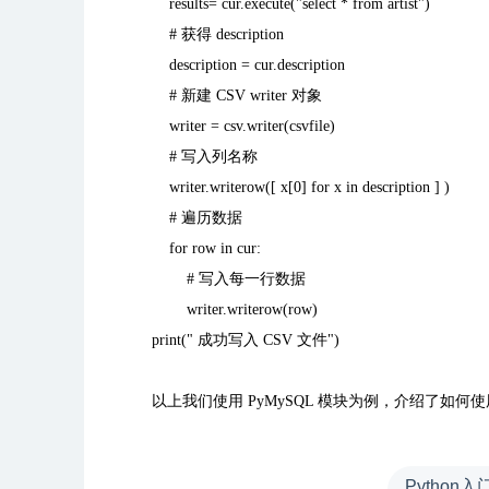
results= cur.execute("select * from artist")
#
获得
description
description = cur.description
#
新建
CSV writer
对象
writer = csv.writer(csvfile)
#
写入列名称
writer.writerow([ x[0] for x in description ] )
#
遍历数据
for row in cur:
#
写入每一行数据
writer.writerow(row)
print("
成功写入
CSV
文件
")
以上我们使用
PyMySQL
模块为例，介绍了如何使
Python入