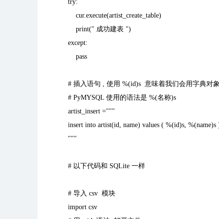
try:
cur.execute(artist_create_table)
print("
成功建表
")
except:
pass
#
插入语句
,
使用
%(id)s
意味着我们会用字典对
# PyMYSQL
使用的语法是
%(
名称
)s
artist_insert ="""
insert into artist(id, name) values ( %(id)s, %(name)s 
"""
#
以下代码和
SQLite
一样
#
导入
csv
模块
import csv