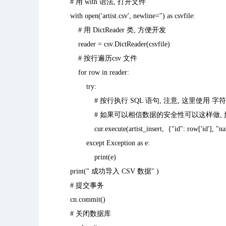
#
用
with
语法
,
打开文件
with open('artist.csv', newline='') as csvfile:
#
用
DictReader
类
,
方便开发
reader = csv.DictReader(csvfile)
#
按行遍历
csv
文件
for row in reader:
try:
#
按行执行
SQL
语句
,
注意
,
这里使用 字
#
如果可以相信数据的安全性可以这样做
,
cur.execute(artist_insert, {"id": row['id'], "nam
except Exception as e:
print(e)
print("
成功导入
CSV
数据
" )
#
提交事务
cn.commit()
#
关闭数据库