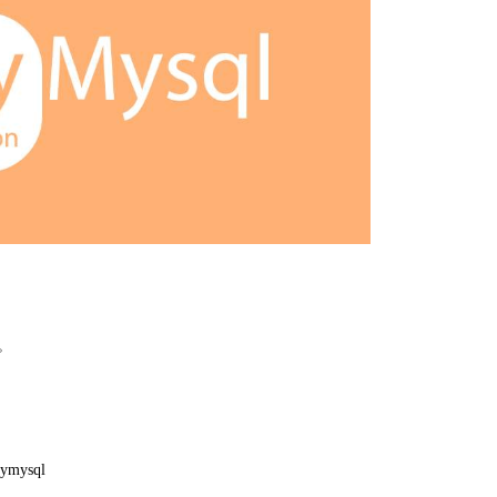
。
 pymysql