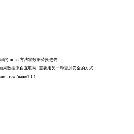
符串的
format
方法将数据替换进去
如果数据来自互联网
,
需要用另一种更加安全的方式
e": row['name'] } )