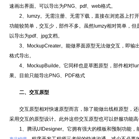
速画出界面。可以导出为
PNG
、
pdf
、
web
格式。
2
、
lumzy
。无需注册、无需下载，直接在浏览器上打
功能较简单，交互少，部件不多。虽然
lumzy
相对简单，但
以导出为
pdf
、
jpg
文档。
3
、
MockupCreater
。能做界面原型无法做交互，即输
格式导出。
4
、
MockupBuilde
。它同样也是草图原型，部件相对
lu
果。目前只能导出
PNG
、
PDF
格式
二、交互原型
交互原型相对快速原型而言，除了能做出线框原型，还能
采用交互的原型设计。此外这些交互原型也可以舒服功能高
1
、腾讯
UIDesigner
。它拥有强大的模板和预制功能，
、程序开发工程师三者间的快速沟通，减少不必要