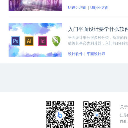
家要警惕的是职业竞争力的下降，而
UI设计培训
UI职业方向
展规划，现在我们来看看UI设计师
入门平面设计要学什么软
平面设计细分很多种分类，所在的行业
欲善其事必先利其器，入门前必须熟
宜的软件进行设计。
设计软件
平面设计师
关于
江苏传
PMI，