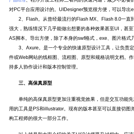
产品经理
对
PC
平台应用设计的。
UIDesigner
预览很方便，可以导出
e
2
、
Flash
。从曾经最流行的
Flash MX
、
Flash 8.0
一直
强大，熟练情况下几乎能做出想要的各种效果甚至
UI
，甚至
AS
脚本。导出方便，除了本身的
swf
格式，
exe
、图片格式
3
、
Axure
。是一个专业的快速原型设计工具，让负责
件或
Web
网站的线框图、流程图、原型和规格说明文档。作
持多人协作设计和版本控制管理。
三、高保真原型
单纯的高保真原型更加注重视觉效果，但是交互功能先
用的工具是
PS
和
illustrator
。现有的版本甚至可以直接切图
构工程师的很大一部分工作。