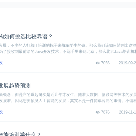
机构如何挑选比较靠谱？
的火爆，不少的人打着IT培训的幌子来坑骗学生的钱。那么我们该如何辨别出这些
为了接收到最前沿的Java开发技术，不远千里来到北京，那么北京Java培训机
想要学Java的人共同面对的难题。下面小编就教大家在这些五花八门的IT培训
发
7056
2019-09-2
发展趋势预测
新概念，但是它的崛起确实是近几年才发生。随着大数据、物联网等技术的发
发展着。因此想要预测人工智能的发展，其实不是一件简单容易的事情。小编
，整理出了人工智能的七大发展趋势预测，相信对大家了解AI技术的发展有一
发
7876
2019-11-1
智能培训学什么？